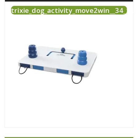
trixie_dog_activity_move2win__34_x_