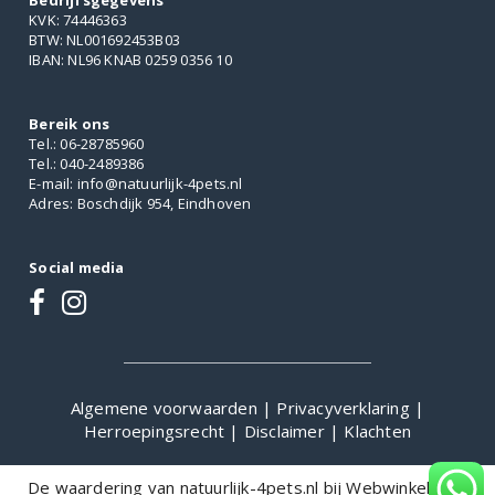
Bedrijfsgegevens
KVK: 74446363
BTW: NL001692453B03
IBAN: NL96 KNAB 0259 0356 10
Bereik ons
Tel.: 06-28785960
Tel.: 040-2489386
E-mail: info@natuurlijk-4pets.nl
Adres: Boschdijk 954, Eindhoven
Social media
Algemene voorwaarden
|
Privacyverklaring
|
Herroepingsrecht
|
Disclaimer
|
Klachten
De waardering van natuurlijk-4pets.nl bij
WebwinkelKeur