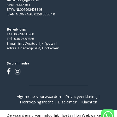
Bedrijfsgegevens
KVK: 74446363
BTW: NL001692453B03
IBAN: NL96 KNAB 0259 0356 10
Bereik ons
Tel.: 06-28785960
Tel.: 040-2489386
E-mail: info@natuurlijk-4pets.nl
Adres: Boschdijk 954, Eindhoven
Social media
Algemene voorwaarden
|
Privacyverklaring
|
Herroepingsrecht
|
Disclaimer
|
Klachten
De waardering van natuurlijk-4pets.nl bij
WebwinkelKeur