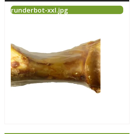
runderbot-xxl.jpg