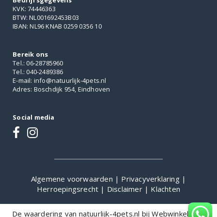
Bedrijfsgegevens
KVK: 74446363
BTW: NL001692453B03
IBAN: NL96 KNAB 0259 0356 10
Bereik ons
Tel.: 06-28785960
Tel.: 040-2489386
E-mail: info@natuurlijk-4pets.nl
Adres: Boschdijk 954, Eindhoven
Social media
Algemene voorwaarden
|
Privacyverklaring
|
Herroepingsrecht
|
Disclaimer
|
Klachten
De waardering van natuurlijk-4pets.nl bij
WebwinkelKeur