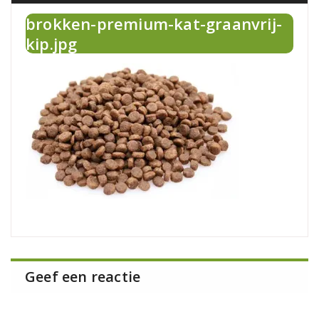
brokken-premium-kat-graanvrij-
kip.jpg
Geef een reactie