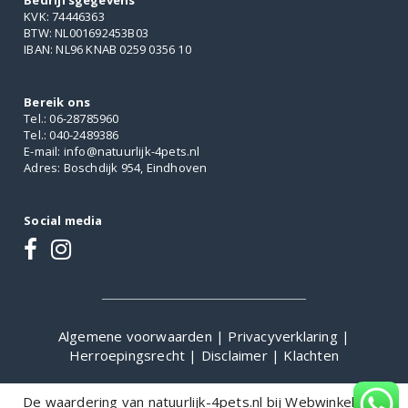
Bedrijfsgegevens
KVK: 74446363
BTW: NL001692453B03
IBAN: NL96 KNAB 0259 0356 10
Bereik ons
Tel.: 06-28785960
Tel.: 040-2489386
E-mail: info@natuurlijk-4pets.nl
Adres: Boschdijk 954, Eindhoven
Social media
Algemene voorwaarden
|
Privacyverklaring
|
Herroepingsrecht
|
Disclaimer
|
Klachten
De waardering van natuurlijk-4pets.nl bij
WebwinkelKeur