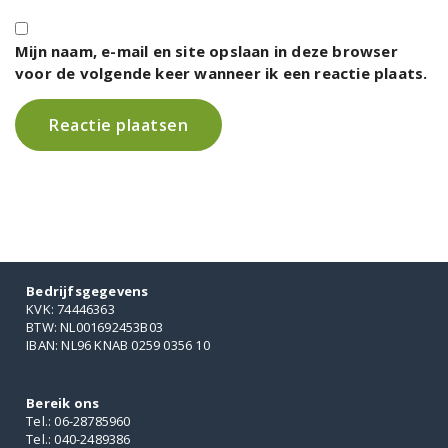
Mijn naam, e-mail en site opslaan in deze browser
voor de volgende keer wanneer ik een reactie plaats.
Bedrijfsgegevens
KVK: 74446363
BTW: NL001692453B03
IBAN: NL96 KNAB 0259 0356 10
Bereik ons
Tel.: 06-28785960
Tel.: 040-2489386