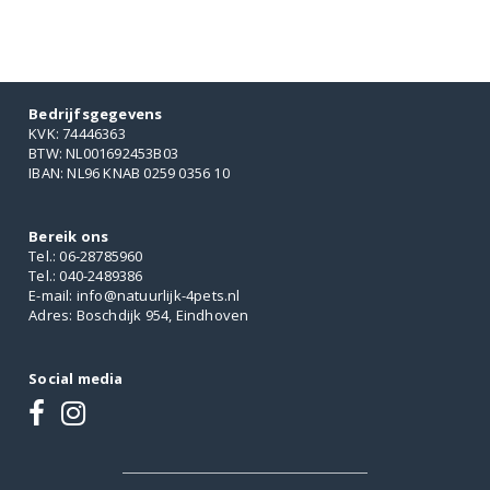
Bedrijfsgegevens
KVK: 74446363
BTW: NL001692453B03
IBAN: NL96 KNAB 0259 0356 10
Bereik ons
Tel.: 06-28785960
Tel.: 040-2489386
E-mail: info@natuurlijk-4pets.nl
Adres: Boschdijk 954, Eindhoven
Social media