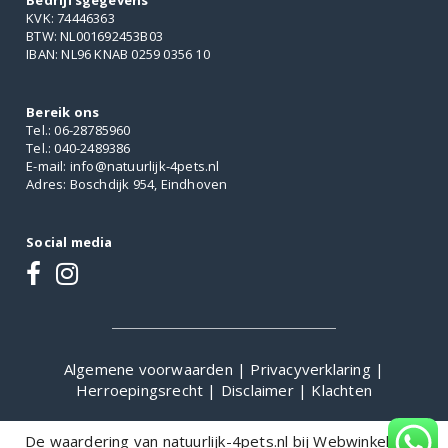
Bedrijfsgegevens
KVK: 74446363
BTW: NL001692453B03
IBAN: NL96 KNAB 0259 0356 10
Bereik ons
Tel.: 06-28785960
Tel.: 040-2489386
E-mail: info@natuurlijk-4pets.nl
Adres: Boschdijk 954, Eindhoven
Social media
Algemene voorwaarden
|
Privacyverklaring
|
Herroepingsrecht
|
Disclaimer
|
Klachten
De waardering van natuurlijk-4pets.nl bij
WebwinkelKeur