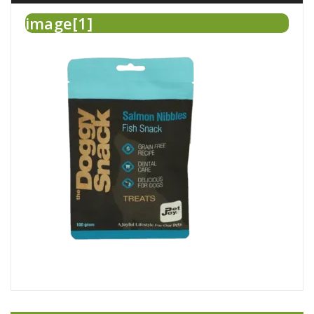
image[1]