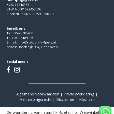
Bedrijfsgegevens
KVK: 74446363
BTW: NL001692453B03
IBAN: NL96 KNAB 0259 0356 10
Bereik ons
Tel.: 06-28785960
Tel.: 040-2489386
E-mail: info@natuurlijk-4pets.nl
Adres: Boschdijk 954, Eindhoven
Social media
Algemene voorwaarden
|
Privacyverklaring
|
Herroepingsrecht
|
Disclaimer
|
Klachten
De waardering van natuurlijk-4pets.nl bij
WebwinkelKeur