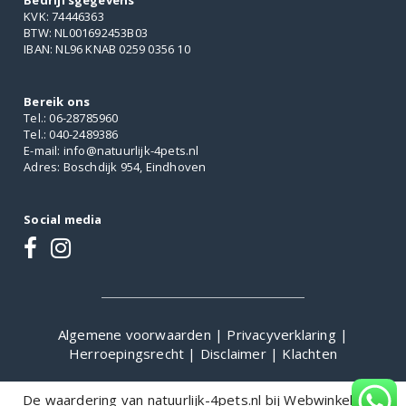
Bedrijfsgegevens
KVK: 74446363
BTW: NL001692453B03
IBAN: NL96 KNAB 0259 0356 10
Bereik ons
Tel.: 06-28785960
Tel.: 040-2489386
E-mail: info@natuurlijk-4pets.nl
Adres: Boschdijk 954, Eindhoven
Social media
Algemene voorwaarden
|
Privacyverklaring
|
Herroepingsrecht
|
Disclaimer
|
Klachten
De waardering van natuurlijk-4pets.nl bij
WebwinkelKeur