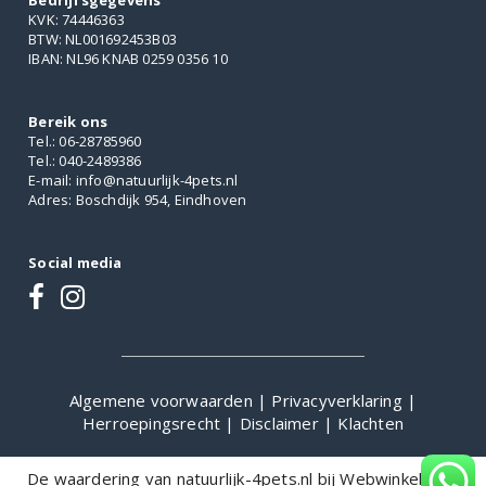
Bedrijfsgegevens
KVK: 74446363
BTW: NL001692453B03
IBAN: NL96 KNAB 0259 0356 10
Bereik ons
Tel.: 06-28785960
Tel.: 040-2489386
E-mail: info@natuurlijk-4pets.nl
Adres: Boschdijk 954, Eindhoven
Social media
Algemene voorwaarden
|
Privacyverklaring
|
Herroepingsrecht
|
Disclaimer
|
Klachten
De waardering van natuurlijk-4pets.nl bij
WebwinkelKeur