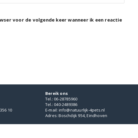
rowser voor de volgende keer wanneer ik een reactie
Bereik ons
Tel.: 06-28785960
Tel.: 040-2489386
356 10
E-mail: info@natuurlijk-4pets.nl
Adres: Boschdijk 954, Eindhoven