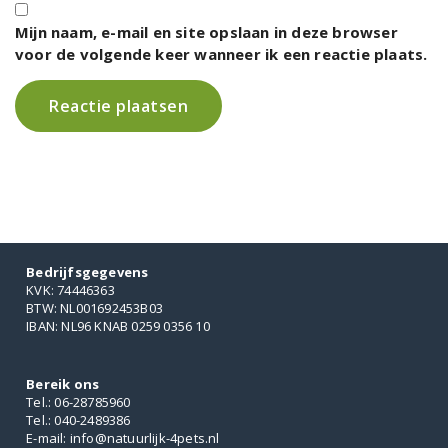
Mijn naam, e-mail en site opslaan in deze browser
voor de volgende keer wanneer ik een reactie plaats.
Bedrijfsgegevens
KVK: 74446363
BTW: NL001692453B03
IBAN: NL96 KNAB 0259 0356 10
Bereik ons
Tel.: 06-28785960
Tel.: 040-2489386
E-mail: info@natuurlijk-4pets.nl