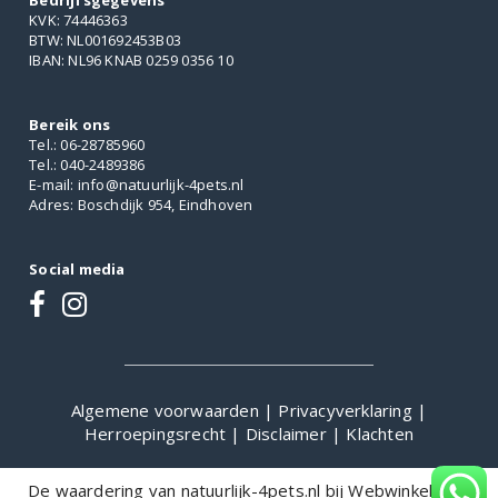
Bedrijfsgegevens
KVK: 74446363
BTW: NL001692453B03
IBAN: NL96 KNAB 0259 0356 10
Bereik ons
Tel.: 06-28785960
Tel.: 040-2489386
E-mail: info@natuurlijk-4pets.nl
Adres: Boschdijk 954, Eindhoven
Social media
Algemene voorwaarden
|
Privacyverklaring
|
Herroepingsrecht
|
Disclaimer
|
Klachten
De waardering van natuurlijk-4pets.nl bij
WebwinkelKeur