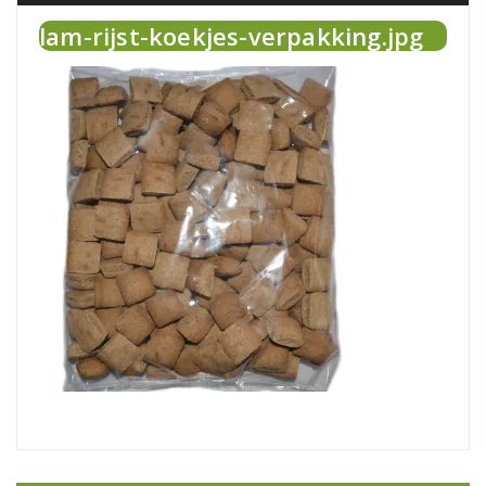
lam-rijst-koekjes-verpakking.jpg