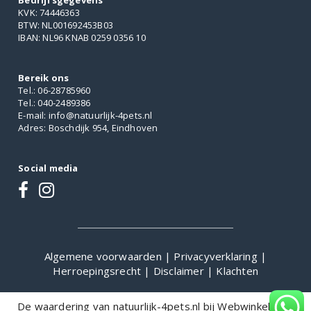
Bedrijfsgegevens
KVK: 74446363
BTW: NL001692453B03
IBAN: NL96 KNAB 0259 0356 10
Bereik ons
Tel.: 06-28785960
Tel.: 040-2489386
E-mail: info@natuurlijk-4pets.nl
Adres: Boschdijk 954, Eindhoven
Social media
Algemene voorwaarden
|
Privacyverklaring
|
Herroepingsrecht
|
Disclaimer
|
Klachten
De waardering van natuurlijk-4pets.nl bij
WebwinkelKeur