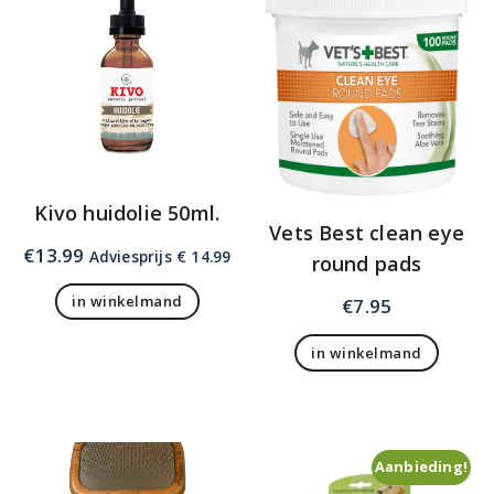
Kivo huidolie 50ml.
Vets Best clean eye
€
13.99
Adviesprijs € 14.99
round pads
in winkelmand
€
7.95
in winkelmand
Aanbieding!