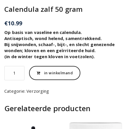
Calendula zalf 50 gram
€
10.99
Op basis van vaseline en calendula.
Antiseptisch, wond helend, samentrekkend.
Bij snijwonden, schaaf-, bijt-, en slecht genezende
wonden; kloven en een geïrriteerde huid.
(in de winter tegen kloven in voetzolen).
Calendula
in winkelmand
zalf
50
gram
Categorie:
Verzorging
aantal
Gerelateerde producten