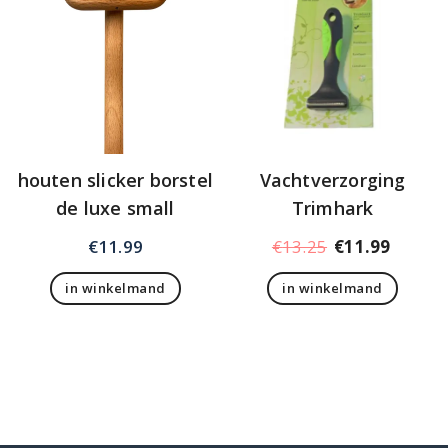
houten slicker borstel
Vachtverzorging
de luxe small
Trimhark
Oorspronkelij
Huidig
€
11.99
€
13.25
€
11.99
prijs
prijs
in winkelmand
in winkelmand
was:
is:
€13.25.
€11.99