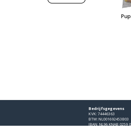
Pup
Bedrijfsgegevens
KVK: 74446363
BTW: NL001692453B03
IBAN: NL96 KNAB 0259 0