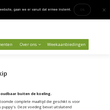
0
Ok
website, gaan we er vanuit dat ermee instemt.
Account
menten
Over ons
Weekaanbiedingen
kip
oudbaar buiten de koeling.
stoomde complete maaltijd die geschikt is voor
 puppy’s. Deze voeding bevat uitsluitend