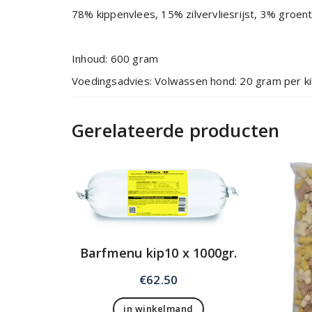
78% kippenvlees, 15% zilvervliesrijst, 3% groent
Inhoud: 600 gram
Voedingsadvies: Volwassen hond: 20 gram per kil
Gerelateerde producten
Barfmenu kip10 x 1000gr.
€
62.50
in winkelmand