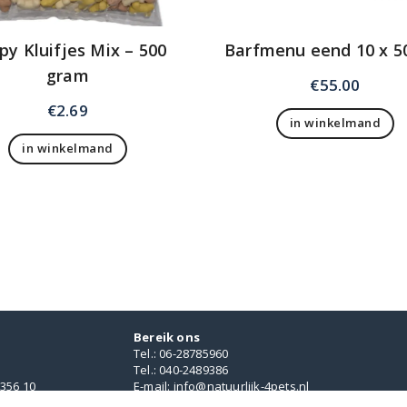
py Kluifjes Mix – 500
Barfmenu eend 10 x 50
gram
€
55.00
€
2.69
in winkelmand
in winkelmand
Bereik ons
Tel.: 06-28785960
Tel.: 040-2489386
356 10
E-mail: info@natuurlijk-4pets.nl
Adres: Boschdijk 954, Eindhoven