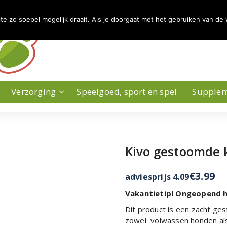
 zo soepel mogelijk draait. Als je doorgaat met het gebruiken van de 
Verzorging
Speelgoed, sport en spel
Supple
Kivo gestoomde 
€
3.99
adviesprijs 4.09
Vakantietip! Ongeopend h
Dit product is een zacht ge
zowel volwassen honden als