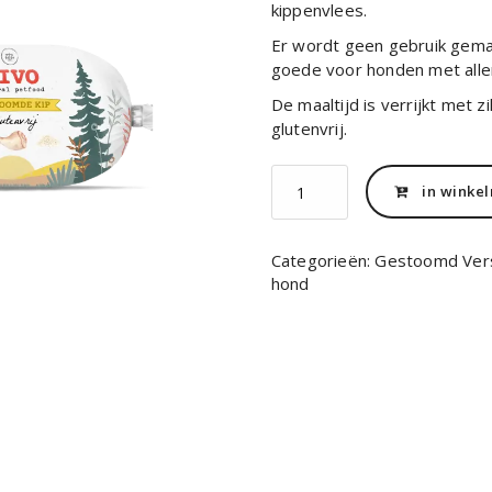
kippenvlees.
Er wordt geen gebruik gemaa
goede voor honden met alle
De maaltijd is verrijkt met zi
glutenvrij.
Kivo
in winke
gestoomde
kip
aantal
Categorieën:
Gestoomd Vers
hond