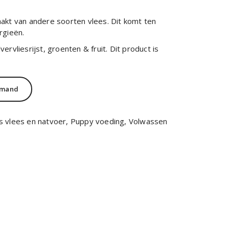
kt van andere soorten vlees. Dit komt ten
rgieën.
lvervliesrijst, groenten & fruit. Dit product is
lmand
 vlees en natvoer
,
Puppy voeding
,
Volwassen