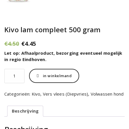
Kivo lam compleet 500 gram
Oorspronkelijke
Huidige
€
4.50
€
4.45
prijs
prijs
Let op: Afhaalproduct, bezorging eventueel mogelijk
was:
is:
in regio Eindhoven.
€4.50.
€4.45.
Kivo
in winkelmand
lam
compleet
500
Categorieën:
Kivo
,
Vers vlees (Diepvries)
,
Volwassen hond
gram
aantal
Beschrijving