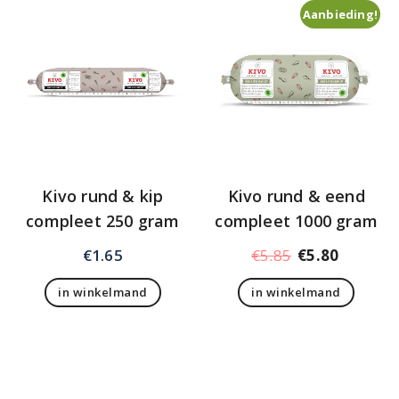
Aanbieding!
Kivo rund & kip
Kivo rund & eend
compleet 250 gram
compleet 1000 gram
Oorspronkelij
Huidige
€
1.65
€
5.85
€
5.80
prijs
prijs
in winkelmand
in winkelmand
was:
is:
€5.85.
€5.80.