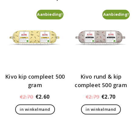
Aanbieding!
Aanbieding!
Kivo kip compleet 500
Kivo rund & kip
gram
compleet 500 gram
Oorspronkelijke
Huidige
Oorspronkelij
Huidige
€
2.70
€
2.60
€
2.79
€
2.70
prijs
prijs
prijs
prijs
in winkelmand
in winkelmand
was:
is:
was:
is:
€2.70.
€2.60.
€2.79.
€2.70.