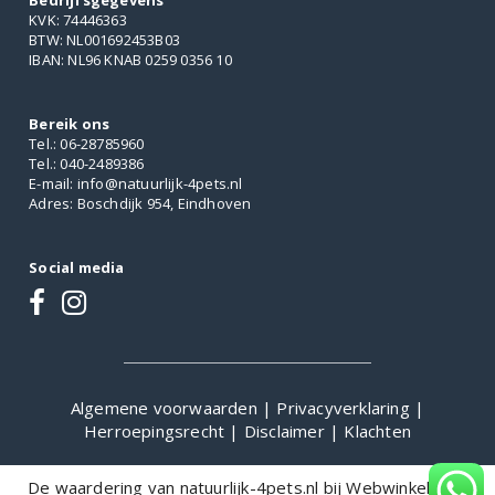
Bedrijfsgegevens
KVK: 74446363
BTW: NL001692453B03
IBAN: NL96 KNAB 0259 0356 10
Bereik ons
Tel.: 06-28785960
Tel.: 040-2489386
E-mail: info@natuurlijk-4pets.nl
Adres: Boschdijk 954, Eindhoven
Social media
Algemene voorwaarden
|
Privacyverklaring
|
Herroepingsrecht
|
Disclaimer
|
Klachten
De waardering van natuurlijk-4pets.nl bij
WebwinkelKeur