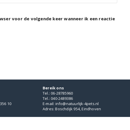
rowser voor de volgende keer wanneer ik een reactie
Bereik ons
Tel.: 06-28785960
Tel.: 040-2489386
356 10
E-mail: info@natuurlijk-4pets.nl
Adres: Boschdijk 954, Eindhoven