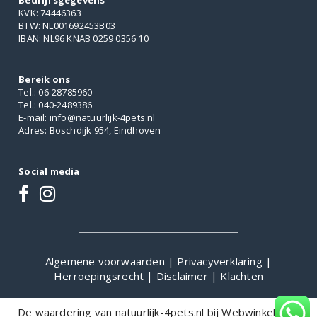
Bedrijfsgegevens
KVK: 74446363
BTW: NL001692453B03
IBAN: NL96 KNAB 0259 0356 10
Bereik ons
Tel.: 06-28785960
Tel.: 040-2489386
E-mail: info@natuurlijk-4pets.nl
Adres: Boschdijk 954, Eindhoven
Social media
Algemene voorwaarden
|
Privacyverklaring
|
Herroepingsrecht
|
Disclaimer
|
Klachten
De waardering van natuurlijk-4pets.nl bij
WebwinkelKeur