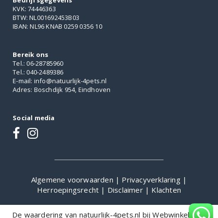
Bedrijfsgegevens
KVK: 74446363
BTW: NL001692453B03
IBAN: NL96 KNAB 0259 0356 10
Bereik ons
Tel.: 06-28785960
Tel.: 040-2489386
E-mail: info@natuurlijk-4pets.nl
Adres: Boschdijk 954, Eindhoven
Social media
Algemene voorwaarden
|
Privacyverklaring
|
Herroepingsrecht
|
Disclaimer
|
Klachten
De waardering van natuurlijk-4pets.nl bij
WebwinkelKeur