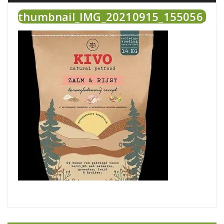
thumbnail_IMG_20210915_155056_09