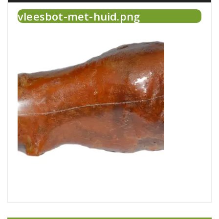
vleesbot-met-huid.png