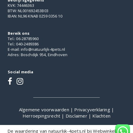
Bedrijfsgegevens
KVK: 74446363
BTW: NL001692453B03
IBAN: NL96 KNAB 0259 0356 10
Bereik ons
Tel.: 06-28785960
Tel.: 040-2489386
E-mail: info@natuurlijk-4pets.nl
Adres: Boschdijk 954, Eindhoven
Social media
Algemene voorwaarden
|
Privacyverklaring
|
Herroepingsrecht
|
Disclaimer
|
Klachten
De waardering van natuurlijk-4pets.nl bij
WebwinkelKeur