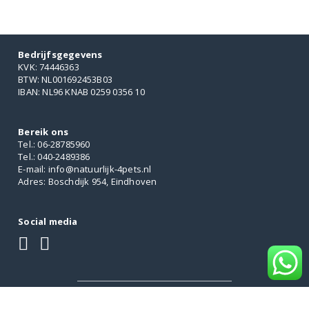
Bedrijfsgegevens
KVK: 74446363
BTW: NL001692453B03
IBAN: NL96 KNAB 0259 0356 10
Bereik ons
Tel.: 06-28785960
Tel.: 040-2489386
E-mail: info@natuurlijk-4pets.nl
Adres: Boschdijk 954, Eindhoven
Social media