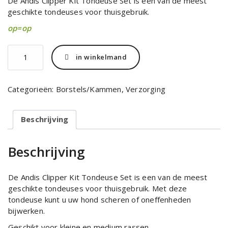
De Andis Clipper Kit Tondeuse Set is een van de meest
was:
is:
geschikte tondeuses voor thuisgebruik.
€83.49.
€59.95.
op=op
Andis
in winkelmand
PM1
clipper
tondeuse
Categorieën:
Borstels/Kammen
,
Verzorging
set
voor
thuisgebruik
Beschrijving
aantal
Beschrijving
De Andis Clipper Kit Tondeuse Set is een van de meest
geschikte tondeuses voor thuisgebruik. Met deze
tondeuse kunt u uw hond scheren of oneffenheden
bijwerken.
Geschikt voor kleine en medium rassen.