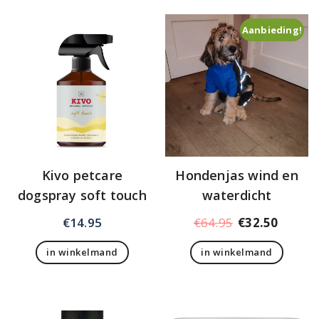
Aanbieding!
Kivo petcare
Hondenjas wind en
dogspray soft touch
waterdicht
Oorspronkelij
Huidig
€
14.95
€
64.95
€
32.50
prijs
prijs
in winkelmand
in winkelmand
was:
is:
€64.95.
€32.50