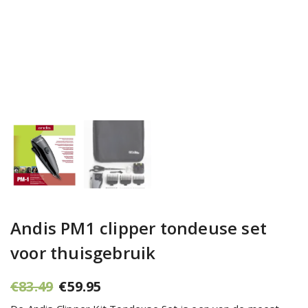
Andis PM1 clipper tondeuse set
voor thuisgebruik
Oorspronkelijke
Huidige
€
83.49
€
59.95
prijs
prijs