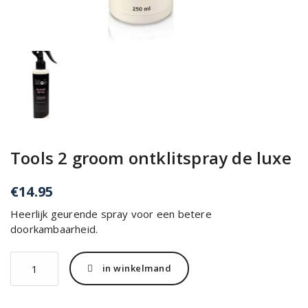
Tools 2 groom ontklitspray de luxe
€
14.95
Heerlijk geurende spray voor een betere
doorkambaarheid.
Tools
in winkelmand
2
groom
ontklitspray