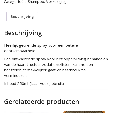
Categorieën:
Shampoo
,
Verzorging
de
luxe
aantal
Beschrijving
Beschrijving
Heerlijk geurende spray voor een betere
doorkambaarheid.
Een ontwarrende spray voor het oppervlakkig behandelen
van de haarstructuur zodat ontklitten, kammen en
borstelen gemakkelijker gaat en haarbreuk zal
verminderen.
Inhoud 250ml (klaar voor gebruik)
Gerelateerde producten