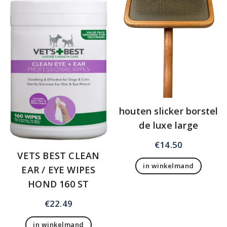
houten slicker borstel
de luxe large
€
14.50
VETS BEST CLEAN
in winkelmand
EAR / EYE WIPES
HOND 160 ST
€
22.49
in winkelmand