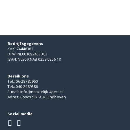
Bedrijfsgegevens
KVK: 74446363
BTW: NL001692453B03
IBAN: NL96 KNAB 0259 0356 10
Bereik ons
Tel.: 06-28785960
Tel.: 040-2489386
E-mail: info@natuurlijk-4pets.nl
Adres: Boschdijk 954, Eindhoven
Social media